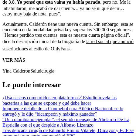
de 3,8. Yo pensé que esta vaina ya había parado
, pero no. Me la
inhabilitaron, me acabó de dar cuenta… ya no sé ni qué decir…
estoy muy baja de nota, pues”.
Actualmente, Calderón tiene una nueva cuenta. Sin embargo, esta se
encuentra en la modalidad privada y supera los 300.000 seguidores.
“Hemos perdido tres cuentas, esta es nuestra cuarta página oficial”,
dice la descripción inicial de la biografía de
la red social que anunció
suscripciones al estilo de OnlyFans.
VER MÁS
Yina Calderon
Salud
cirugía
Le puede interesar
¿Usa cascos compartidos en plataformas? Estudio revela las
bacterias a las que se expone y qué debe hacer
Imponente detalle de la Conmebol para Atlético Nacional: se lo
entregó y le dijo “bicampeón y máximo ganador”
“Un colombiano ejemplar”: el sentido mensaje de Abelardo De La
Espriella con el que despide a Alfonso Lizarazo
Tras delicada cirugía de Eduardo Emilio Vilarete, Dimayor y FCF se
pronunciaron: gesto conmovió al FPC