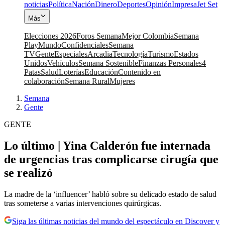
noticias
Política
Nación
Dinero
Deportes
Opinión
Impresa
Jet Set
Más
Elecciones 2026
Foros Semana
Mejor Colombia
Semana
Play
Mundo
Confidenciales
Semana
TV
Gente
Especiales
Arcadia
Tecnología
Turismo
Estados
Unidos
Vehículos
Semana Sostenible
Finanzas Personales
4
Patas
Salud
Loterías
Educación
Contenido en
colaboración
Semana Rural
Mujeres
Semana
|
Gente
GENTE
Lo último | Yina Calderón fue internada
de urgencias tras complicarse cirugía que
se realizó
La madre de la ‘influencer’ habló sobre su delicado estado de salud
tras someterse a varias intervenciones quirúrgicas.
Siga las últimas noticias del mundo del espectáculo en Discover y