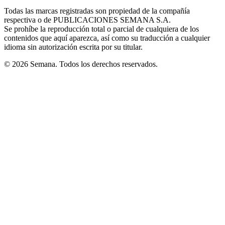
in
window
window
window
window
window
Todas las marcas registradas son propiedad de la compañía
new
respectiva o de PUBLICACIONES SEMANA S.A.
window
Se prohíbe la reproducción total o parcial de cualquiera de los
contenidos que aquí aparezca, así como su traducción a cualquier
idioma sin autorización escrita por su titular.
© 2026 Semana. Todos los derechos reservados.