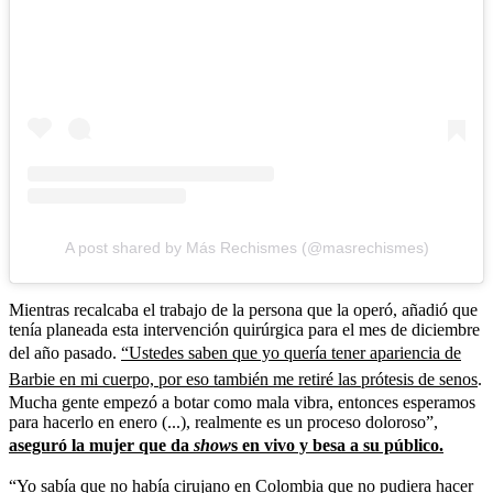
A post shared by Más Rechismes (@masrechismes)
Mientras recalcaba el trabajo de la persona que la operó, añadió que
tenía planeada esta intervención quirúrgica para el mes de diciembre
del año pasado.
“Ustedes saben que yo quería tener apariencia de
Barbie en mi cuerpo, por eso también me retiré las prótesis de senos
.
Mucha gente empezó a botar como mala vibra, entonces esperamos
para hacerlo en enero (...), realmente es un proceso doloroso”,
aseguró la mujer que da
show
s en vivo y besa a su público.
“Yo sabía que no había cirujano en Colombia que no pudiera hacer