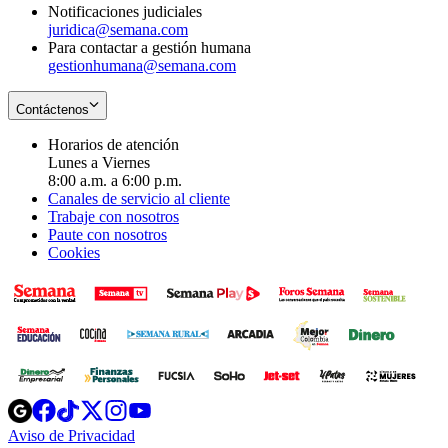
Notificaciones judiciales
juridica@semana.com
Para contactar a gestión humana
gestionhumana@semana.com
Contáctenos
Horarios de atención
Lunes a Viernes
8:00 a.m. a 6:00 p.m.
Canales de servicio al cliente
Trabaje con nosotros
Paute con nosotros
Cookies
Opens
Opens
Opens
Opens
Opens
in
in
in
in
in
Aviso de Privacidad
Opens
new
new
new
new
new