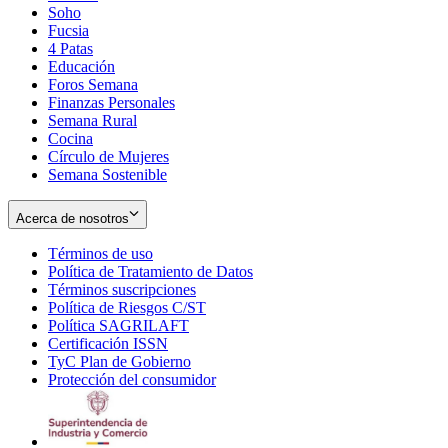
Soho
Opens
Fucsia
in
Opens
4 Patas
new
in
Educación
window
new
Foros Semana
window
Finanzas Personales
Semana Rural
Cocina
Círculo de Mujeres
Semana Sostenible
Acerca de nosotros
Términos de uso
Opens
Política de Tratamiento de Datos
in
Opens
Términos suscripciones
new
Opens
in
Política de Riesgos C/ST
window
in
Opens
new
Política SAGRILAFT
Opens
new
in
window
Certificación ISSN
Opens
in
window
new
TyC Plan de Gobierno
in
new
Opens
window
Protección del consumidor
new
window
in
Opens
window
new
in
window
new
window