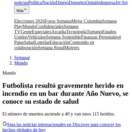
noticias
Política
Nación
Dinero
Deportes
Opinión
Impresa
Jet Set
Más
Elecciones 2026
Foros Semana
Mejor Colombia
Semana
Play
Mundo
Confidenciales
Semana
TV
Gente
Especiales
Arcadia
Tecnología
Turismo
Estados
Unidos
Vehículos
Semana Sostenible
Finanzas Personales
4
Patas
Salud
Loterías
Educación
Contenido en
colaboración
Semana Rural
Mujeres
Semana
|
Mundo
Mundo
Futbolista resultó gravemente herido en
incendio en un bar durante Año Nuevo, se
conoce su estado de salud
El número de muertos asciende a 40 y van unos 115 heridos.
Siga las noticias internacionales en Discover para conocer los
hechos globales de hoy