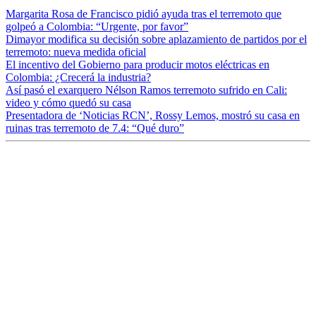
Margarita Rosa de Francisco pidió ayuda tras el terremoto que
golpeó a Colombia: “Urgente, por favor”
Dimayor modifica su decisión sobre aplazamiento de partidos por el
terremoto: nueva medida oficial
El incentivo del Gobierno para producir motos eléctricas en
Colombia: ¿Crecerá la industria?
Así pasó el exarquero Nélson Ramos terremoto sufrido en Cali:
video y cómo quedó su casa
Presentadora de ‘Noticias RCN’, Rossy Lemos, mostró su casa en
ruinas tras terremoto de 7.4: “Qué duro”