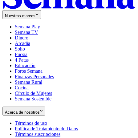
Nuestras marcas
Semana Play
Semana TV
Dinero
Arcadia
Soho
Opens
Fucsia
in
Opens
4 Patas
new
in
Educación
window
new
Foros Semana
window
Finanzas Personales
Semana Rural
Cocina
Círculo de Mujeres
Semana Sostenible
Acerca de nosotros
Términos de uso
Opens
Política de Tratamiento de Datos
in
Opens
Términos suscripciones
new
Opens
in