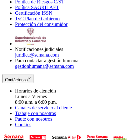
Política de Riesgos C/ST
window
in
Opens
new
Política SAGRILAFT
Opens
new
in
window
Certificación ISSN
Opens
in
window
new
TyC Plan de Gobierno
in
new
Opens
window
Protección del consumidor
new
window
in
Opens
window
new
in
window
new
window
Notificaciones judiciales
juridica@semana.com
Para contactar a gestión humana
gestionhumana@semana.com
Contáctenos
Horarios de atención
Lunes a Viernes
8:00 a.m. a 6:00 p.m.
Canales de servicio al cliente
Trabaje con nosotros
Paute con nosotros
Cookies