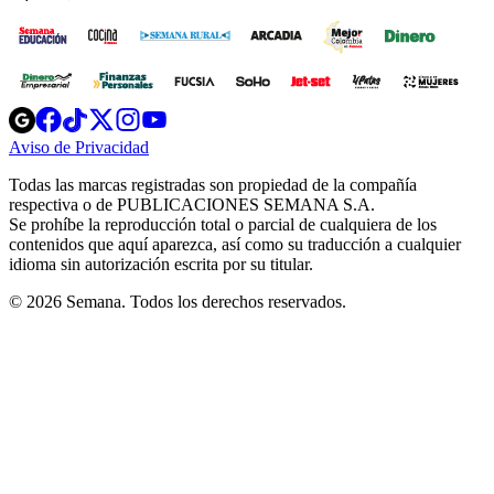
Opens
Opens
Opens
Opens
Opens
in
in
in
in
in
Aviso de Privacidad
Opens
new
new
new
new
new
in
window
window
window
window
window
Todas las marcas registradas son propiedad de la compañía
new
respectiva o de PUBLICACIONES SEMANA S.A.
window
Se prohíbe la reproducción total o parcial de cualquiera de los
contenidos que aquí aparezca, así como su traducción a cualquier
idioma sin autorización escrita por su titular.
© 2026 Semana. Todos los derechos reservados.