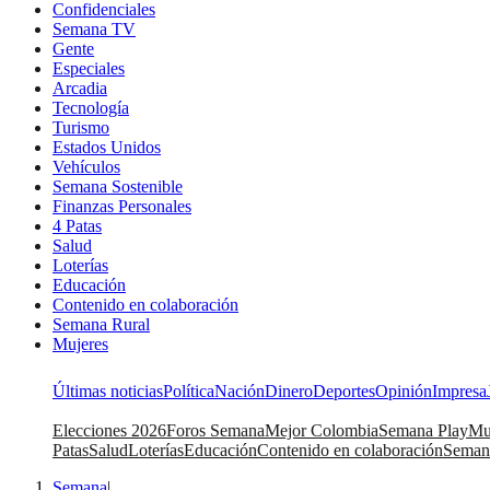
Confidenciales
Semana TV
Gente
Especiales
Arcadia
Tecnología
Turismo
Estados Unidos
Vehículos
Semana Sostenible
Finanzas Personales
4 Patas
Salud
Loterías
Educación
Contenido en colaboración
Semana Rural
Mujeres
Últimas noticias
Política
Nación
Dinero
Deportes
Opinión
Impresa
Elecciones 2026
Foros Semana
Mejor Colombia
Semana Play
Mu
Patas
Salud
Loterías
Educación
Contenido en colaboración
Seman
Semana
|