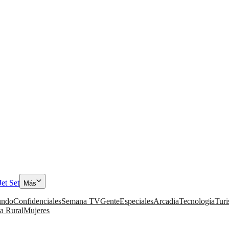
Jet Set
Más
ndo
Confidenciales
Semana TV
Gente
Especiales
Arcadia
Tecnología
Tur
a Rural
Mujeres