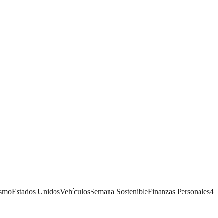
ismo
Estados Unidos
Vehículos
Semana Sostenible
Finanzas Personales
4