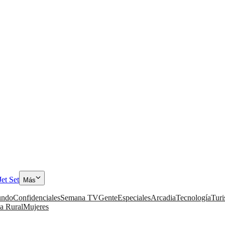
Jet Set
Más
ndo
Confidenciales
Semana TV
Gente
Especiales
Arcadia
Tecnología
Tur
a Rural
Mujeres