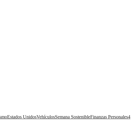
ismo
Estados Unidos
Vehículos
Semana Sostenible
Finanzas Personales
4