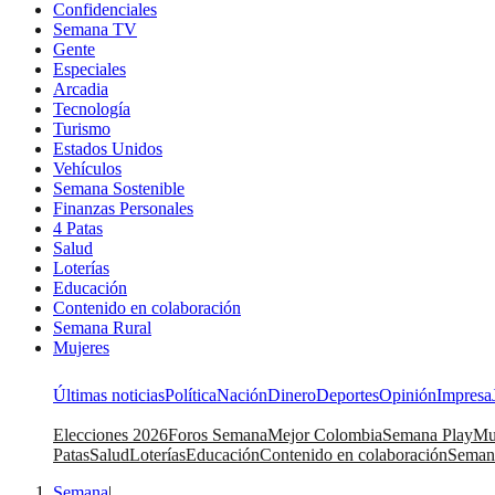
Confidenciales
Semana TV
Gente
Especiales
Arcadia
Tecnología
Turismo
Estados Unidos
Vehículos
Semana Sostenible
Finanzas Personales
4 Patas
Salud
Loterías
Educación
Contenido en colaboración
Semana Rural
Mujeres
Últimas noticias
Política
Nación
Dinero
Deportes
Opinión
Impresa
Elecciones 2026
Foros Semana
Mejor Colombia
Semana Play
Mu
Patas
Salud
Loterías
Educación
Contenido en colaboración
Seman
Semana
|