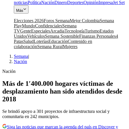
noticias
Política
Nación
Dinero
Deportes
Opinión
Impresa
Jet Set
Más
Elecciones 2026
Foros Semana
Mejor Colombia
Semana
Play
Mundo
Confidenciales
Semana
TV
Gente
Especiales
Arcadia
Tecnología
Turismo
Estados
Unidos
Vehículos
Semana Sostenible
Finanzas Personales
4
Patas
Salud
Loterías
Educación
Contenido en
colaboración
Semana Rural
Mujeres
Semana
|
Nación
Nación
Más de 1′400.000 hogares víctimas de
desplazamiento han sido atendidos desde
2018
Se brindó apoyo a 301 proyectos de infraestructura social y
comunitaria en 242 municipios.
Siga las noticias que marcan la agenda del país en Discover y