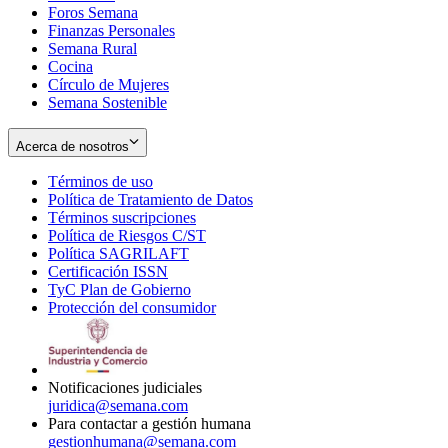
Foros Semana
window
Finanzas Personales
Semana Rural
Cocina
Círculo de Mujeres
Semana Sostenible
Acerca de nosotros
Términos de uso
Opens
Política de Tratamiento de Datos
in
Opens
Términos suscripciones
new
Opens
in
Política de Riesgos C/ST
window
in
Opens
new
Política SAGRILAFT
Opens
new
in
window
Certificación ISSN
Opens
in
window
new
TyC Plan de Gobierno
in
new
Opens
window
Protección del consumidor
new
window
in
Opens
window
new
in
window
new
window
Notificaciones judiciales
juridica@semana.com
Para contactar a gestión humana
gestionhumana@semana.com