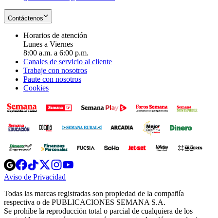
Contáctenos
Horarios de atención
Lunes a Viernes
8:00 a.m. a 6:00 p.m.
Canales de servicio al cliente
Trabaje con nosotros
Paute con nosotros
Cookies
Opens
Opens
Opens
Opens
Opens
in
in
in
in
in
Aviso de Privacidad
Opens
new
new
new
new
new
in
window
window
window
window
window
Todas las marcas registradas son propiedad de la compañía
new
respectiva o de PUBLICACIONES SEMANA S.A.
window
Se prohíbe la reproducción total o parcial de cualquiera de los