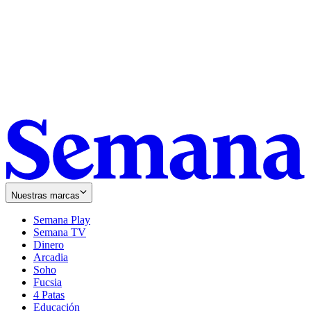
Nuestras marcas
Semana Play
Semana TV
Dinero
Arcadia
Soho
Opens
Fucsia
in
Opens
4 Patas
new
in
Educación
window
new