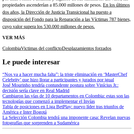
propiedades ascenderían a 85.000 millones de pesos.
En los últimos
dos años, la Dirección de Justicia Transicional ha puesto a
disposición del Fondo para la Reparación a las Víctimas 787 bienes,
cuyo valor supera los 530.000 millones de pesos.
VER MÁS
Colombia
Victimas del conflicto
Desplazamientos forzados
Le puede interesar
“Nos va a hacer mucha falta”: la triste eliminación en ‘MasterChef
Celebrity’ que hizo llorar a participantes y jurados por igual
José Mourinho tendría contundente postura sobre Vinícius Jr.:
decisión sería clave en Real Madrid
Cambiaron las vías de 10 departamentos en Colombia: estas son las
tecnologías que comenzó a implementar el Invías
Tabla de posiciones en Liga BetPlay: nuevo líder tras triunfos de
América e Inter Bogotá
La Selección Colombia tendrá una imponente casa: Revelan nuevas
fotografías que sorprenden a Sudamérica