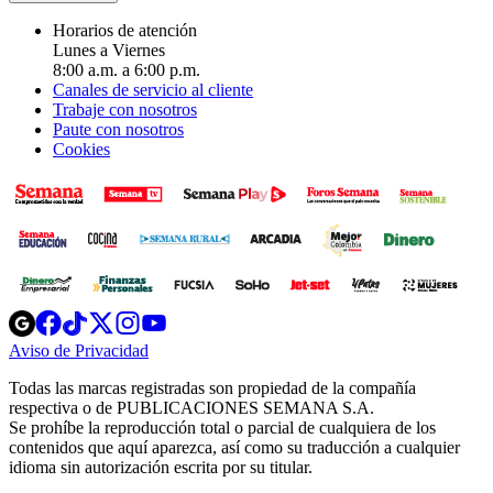
Horarios de atención
Lunes a Viernes
8:00 a.m. a 6:00 p.m.
Canales de servicio al cliente
Trabaje con nosotros
Paute con nosotros
Cookies
Opens
Opens
Opens
Opens
Opens
in
in
in
in
in
Aviso de Privacidad
Opens
new
new
new
new
new
in
window
window
window
window
window
Todas las marcas registradas son propiedad de la compañía
new
respectiva o de PUBLICACIONES SEMANA S.A.
window
Se prohíbe la reproducción total o parcial de cualquiera de los
contenidos que aquí aparezca, así como su traducción a cualquier
idioma sin autorización escrita por su titular.