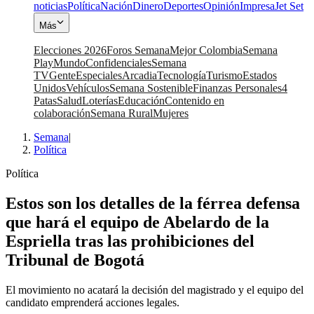
noticias
Política
Nación
Dinero
Deportes
Opinión
Impresa
Jet Set
Más
Elecciones 2026
Foros Semana
Mejor Colombia
Semana
Play
Mundo
Confidenciales
Semana
TV
Gente
Especiales
Arcadia
Tecnología
Turismo
Estados
Unidos
Vehículos
Semana Sostenible
Finanzas Personales
4
Patas
Salud
Loterías
Educación
Contenido en
colaboración
Semana Rural
Mujeres
Semana
|
Política
Política
Estos son los detalles de la férrea defensa
que hará el equipo de Abelardo de la
Espriella tras las prohibiciones del
Tribunal de Bogotá
El movimiento no acatará la decisión del magistrado y el equipo del
candidato emprenderá acciones legales.