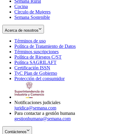
Semana Rural
Cocina
Círculo de Mujeres
Semana Sostenible
Acerca de nosotros
Términos de uso
Opens
Política de Tratamiento de Datos
in
Opens
Términos suscripciones
new
Opens
in
Política de Riesgos C/ST
window
in
Opens
new
Política SAGRILAFT
Opens
new
in
window
Certificación ISSN
Opens
in
window
new
TyC Plan de Gobierno
in
new
Opens
window
Protección del consumidor
new
window
in
Opens
window
new
in
window
new
window
Notificaciones judiciales
juridica@semana.com
Para contactar a gestión humana
gestionhumana@semana.com
Contáctenos