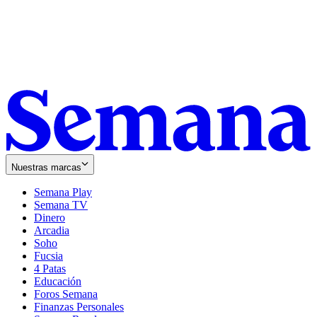
Nuestras marcas
Semana Play
Semana TV
Dinero
Arcadia
Soho
Opens
Fucsia
in
Opens
4 Patas
new
in
Educación
window
new
Foros Semana
window
Finanzas Personales