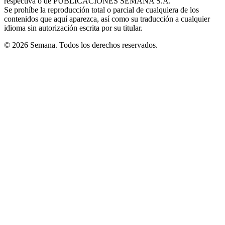
respectiva o de PUBLICACIONES SEMANA S.A.
window
Se prohíbe la reproducción total o parcial de cualquiera de los
contenidos que aquí aparezca, así como su traducción a cualquier
idioma sin autorización escrita por su titular.
© 2026 Semana. Todos los derechos reservados.