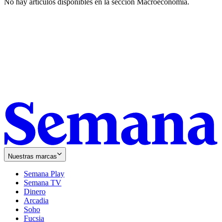
No hay artículos disponibles en la sección
Macroeconomía
.
Nuestras marcas
Semana Play
Semana TV
Dinero
Arcadia
Soho
Opens
Fucsia
in
Opens