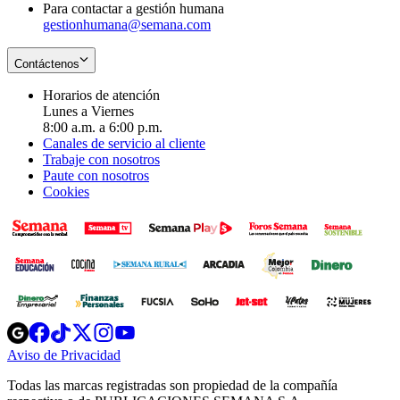
Para contactar a gestión humana
gestionhumana@semana.com
Contáctenos
Horarios de atención
Lunes a Viernes
8:00 a.m. a 6:00 p.m.
Canales de servicio al cliente
Trabaje con nosotros
Paute con nosotros
Cookies
Opens
Opens
Opens
Opens
Opens
in
in
in
in
in
Aviso de Privacidad
Opens
new
new
new
new
new
in
window
window
window
window
window
Todas las marcas registradas son propiedad de la compañía
new