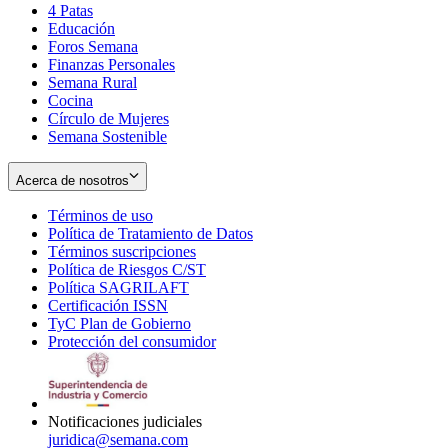
4 Patas
new
in
Educación
window
new
Foros Semana
window
Finanzas Personales
Semana Rural
Cocina
Círculo de Mujeres
Semana Sostenible
Acerca de nosotros
Términos de uso
Opens
Política de Tratamiento de Datos
in
Opens
Términos suscripciones
new
Opens
in
Política de Riesgos C/ST
window
in
Opens
new
Política SAGRILAFT
Opens
new
in
window
Certificación ISSN
Opens
in
window
new
TyC Plan de Gobierno
in
new
Opens
window
Protección del consumidor
new
window
in
Opens
window
new
in
window
new
window
Notificaciones judiciales
juridica@semana.com