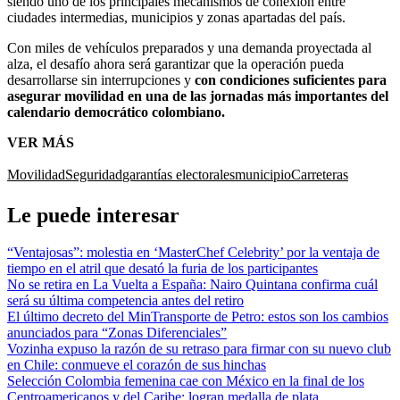
siendo uno de los principales mecanismos de conexión entre
ciudades intermedias, municipios y zonas apartadas del país.
Con miles de vehículos preparados y una demanda proyectada al
alza, el desafío ahora será garantizar que la operación pueda
desarrollarse sin interrupciones y
con condiciones suficientes para
asegurar movilidad en una de las jornadas más importantes del
calendario democrático colombiano.
VER MÁS
Movilidad
Seguridad
garantías electorales
municipio
Carreteras
Le puede interesar
“Ventajosas”: molestia en ‘MasterChef Celebrity’ por la ventaja de
tiempo en el atril que desató la furia de los participantes
No se retira en La Vuelta a España: Nairo Quintana confirma cuál
será su última competencia antes del retiro
El último decreto del MinTransporte de Petro: estos son los cambios
anunciados para “Zonas Diferenciales”
Vozinha expuso la razón de su retraso para firmar con su nuevo club
en Chile: conmueve el corazón de sus hinchas
Selección Colombia femenina cae con México en la final de los
Centroamericanos y del Caribe: logran medalla de plata