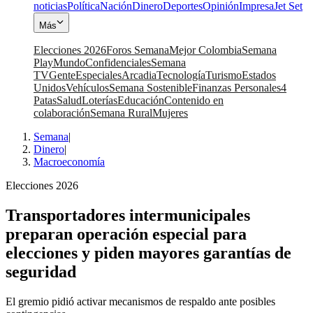
noticias
Política
Nación
Dinero
Deportes
Opinión
Impresa
Jet Set
Más
Elecciones 2026
Foros Semana
Mejor Colombia
Semana
Play
Mundo
Confidenciales
Semana
TV
Gente
Especiales
Arcadia
Tecnología
Turismo
Estados
Unidos
Vehículos
Semana Sostenible
Finanzas Personales
4
Patas
Salud
Loterías
Educación
Contenido en
colaboración
Semana Rural
Mujeres
Semana
|
Dinero
|
Macroeconomía
Elecciones 2026
Transportadores intermunicipales
preparan operación especial para
elecciones y piden mayores garantías de
seguridad
El gremio pidió activar mecanismos de respaldo ante posibles