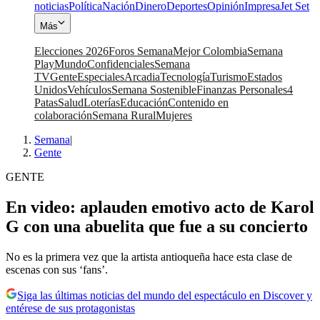
noticias
Política
Nación
Dinero
Deportes
Opinión
Impresa
Jet Set
Más
Elecciones 2026
Foros Semana
Mejor Colombia
Semana
Play
Mundo
Confidenciales
Semana
TV
Gente
Especiales
Arcadia
Tecnología
Turismo
Estados
Unidos
Vehículos
Semana Sostenible
Finanzas Personales
4
Patas
Salud
Loterías
Educación
Contenido en
colaboración
Semana Rural
Mujeres
Semana
|
Gente
GENTE
En video: aplauden emotivo acto de Karol
G con una abuelita que fue a su concierto
No es la primera vez que la artista antioqueña hace esta clase de
escenas con sus ‘fans’.
Siga las últimas noticias del mundo del espectáculo en Discover y
entérese de sus protagonistas