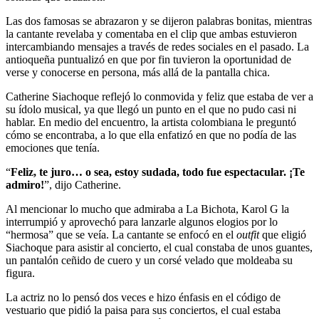
Las dos famosas se abrazaron y se dijeron palabras bonitas, mientras
la cantante revelaba y comentaba en el clip que ambas estuvieron
intercambiando mensajes a través de redes sociales en el pasado. La
antioqueña puntualizó en que por fin tuvieron la oportunidad de
verse y conocerse en persona, más allá de la pantalla chica.
Catherine Siachoque reflejó lo conmovida y feliz que estaba de ver a
su ídolo musical, ya que llegó un punto en el que no pudo casi ni
hablar. En medio del encuentro, la artista colombiana le preguntó
cómo se encontraba, a lo que ella enfatizó en que no podía de las
emociones que tenía.
“
Feliz, te juro… o sea, estoy sudada, todo fue espectacular. ¡Te
admiro!
”, dijo Catherine.
Al mencionar lo mucho que admiraba a La Bichota, Karol G la
interrumpió y aprovechó para lanzarle algunos elogios por lo
“hermosa” que se veía. La cantante se enfocó en el
outfit
que eligió
Siachoque para asistir al concierto, el cual constaba de unos guantes,
un pantalón ceñido de cuero y un corsé velado que moldeaba su
figura.
La actriz no lo pensó dos veces e hizo énfasis en el código de
vestuario que pidió la paisa para sus conciertos, el cual estaba