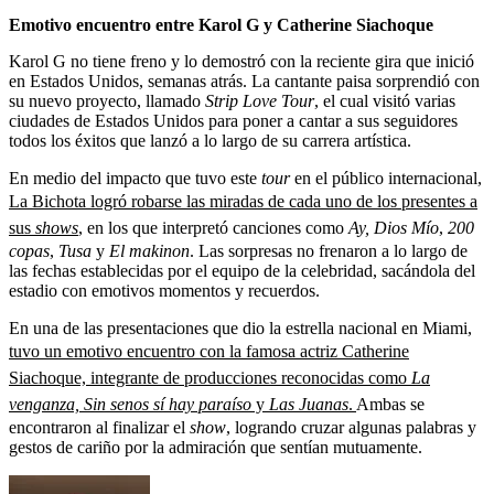
Emotivo encuentro entre Karol G y Catherine Siachoque
Karol G no tiene freno y lo demostró con la reciente gira que inició
en Estados Unidos, semanas atrás. La cantante paisa sorprendió con
su nuevo proyecto, llamado
Strip Love Tour
, el cual visitó varias
ciudades de Estados Unidos para poner a cantar a sus seguidores
todos los éxitos que lanzó a lo largo de su carrera artística.
En medio del impacto que tuvo este
tour
en el público internacional,
La Bichota logró robarse las miradas de cada uno de los presentes a
sus
shows
, en los que interpretó canciones como
Ay, Dios Mío
,
200
copas
,
Tusa
y
El makinon
. Las sorpresas no frenaron a lo largo de
las fechas establecidas por el equipo de la celebridad, sacándola del
estadio con emotivos momentos y recuerdos.
En una de las presentaciones que dio la estrella nacional en Miami,
tuvo un emotivo encuentro con la famosa actriz Catherine
Siachoque, integrante de producciones reconocidas como
La
venganza, Sin senos sí hay paraíso
y
Las Juanas
.
Ambas se
encontraron al finalizar el
show
, logrando cruzar algunas palabras y
gestos de cariño por la admiración que sentían mutuamente.