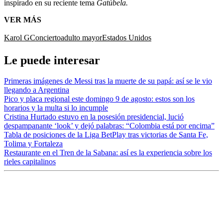
inspirado en su reciente tema
Gatúbela.
VER MÁS
Karol G
Concierto
adulto mayor
Estados Unidos
Le puede interesar
Primeras imágenes de Messi tras la muerte de su papá: así se le vio
llegando a Argentina
Pico y placa regional este domingo 9 de agosto: estos son los
horarios y la multa si lo incumple
Cristina Hurtado estuvo en la posesión presidencial, lució
despampanante ‘look’ y dejó palabras: “Colombia está por encima”
Tabla de posiciones de la Liga BetPlay tras victorias de Santa Fe,
Tolima y Fortaleza
Restaurante en el Tren de la Sabana: así es la experiencia sobre los
rieles capitalinos