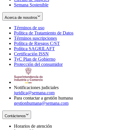
Semana Sostenible
Acerca de nosotros
Términos de uso
Opens
Política de Tratamiento de Datos
in
Opens
Términos suscripciones
new
Opens
in
Política de Riesgos C/ST
window
in
Opens
new
Política SAGRILAFT
Opens
new
in
window
Certificación ISSN
Opens
in
window
new
TyC Plan de Gobierno
in
new
Opens
window
Protección del consumidor
new
window
in
Opens
window
new
in
window
new
window
Notificaciones judiciales
juridica@semana.com
Para contactar a gestión humana
gestionhumana@semana.com
Contáctenos
Horarios de atención