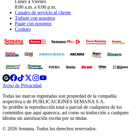
Lunes a Viernes
8:00 a.m. a 6:00 p.m.
Canales de servicio al cliente
Trabaje con nosotros
Paute con nosotros
Cookies
Opens
Opens
Opens
Opens
Opens
in
in
in
in
in
Aviso de Privacidad
Opens
new
new
new
new
new
in
window
window
window
window
window
Todas las marcas registradas son propiedad de la compañía
new
respectiva o de PUBLICACIONES SEMANA S.A.
window
Se prohíbe la reproducción total o parcial de cualquiera de los
contenidos que aquí aparezca, así como su traducción a cualquier
idioma sin autorización escrita por su titular.
© 2026 Semana. Todos los derechos reservados.