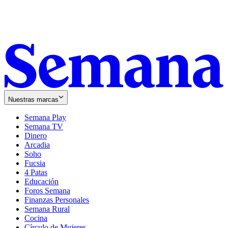
Nuestras marcas
Semana Play
Semana TV
Dinero
Arcadia
Soho
Opens
Fucsia
in
Opens
4 Patas
new
in
Educación
window
new
Foros Semana
window
Finanzas Personales
Semana Rural
Cocina
Círculo de Mujeres