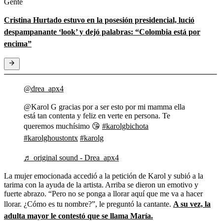
Gente
Cristina Hurtado estuvo en la posesión presidencial, lució
despampanante ‘look’ y dejó palabras: “Colombia está por
encima”
@drea_apx4
@Karol G gracias por a ser esto por mi mamma ella
está tan contenta y feliz en verte en persona. Te
queremos muchísimo 😘
#karolgbichota
#karolghoustontx
#karolg
♬ original sound - Drea_apx4
La mujer emocionada accedió a la petición de Karol y subió a la
tarima con la ayuda de la artista. Arriba se dieron un emotivo y
fuerte abrazo. “Pero no se ponga a llorar aquí que me va a hacer
llorar. ¿Cómo es tu nombre?”, le preguntó la cantante.
A su vez, la
adulta mayor le contestó que se llama María.