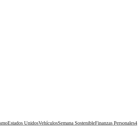
ismo
Estados Unidos
Vehículos
Semana Sostenible
Finanzas Personales
4