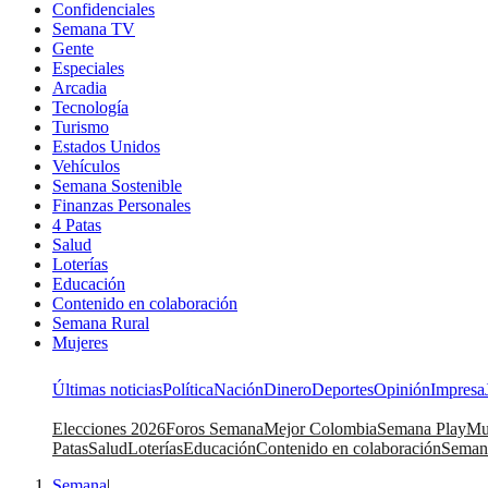
Confidenciales
Semana TV
Gente
Especiales
Arcadia
Tecnología
Turismo
Estados Unidos
Vehículos
Semana Sostenible
Finanzas Personales
4 Patas
Salud
Loterías
Educación
Contenido en colaboración
Semana Rural
Mujeres
Últimas noticias
Política
Nación
Dinero
Deportes
Opinión
Impresa
Elecciones 2026
Foros Semana
Mejor Colombia
Semana Play
Mu
Patas
Salud
Loterías
Educación
Contenido en colaboración
Seman
Semana
|