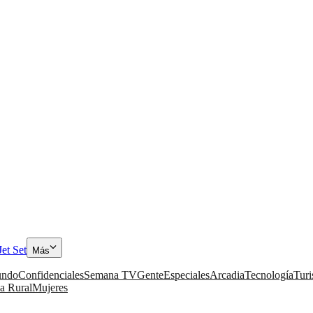
Jet Set
Más
ndo
Confidenciales
Semana TV
Gente
Especiales
Arcadia
Tecnología
Tur
a Rural
Mujeres