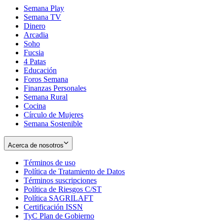
Semana Play
Semana TV
Dinero
Arcadia
Soho
Opens
Fucsia
in
Opens
4 Patas
new
in
Educación
window
new
Foros Semana
window
Finanzas Personales
Semana Rural
Cocina
Círculo de Mujeres
Semana Sostenible
Acerca de nosotros
Términos de uso
Opens
Política de Tratamiento de Datos
in
Opens
Términos suscripciones
new
Opens
in
Política de Riesgos C/ST
window
in
Opens
new
Política SAGRILAFT
Opens
new
in
window
Certificación ISSN
Opens
in
window
new
TyC Plan de Gobierno
in
new
Opens
window