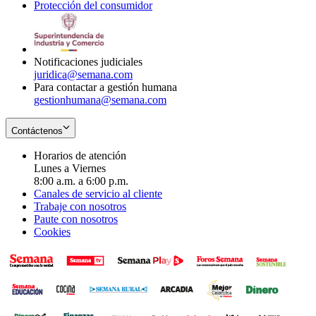
Protección del consumidor
new
window
in
Opens
window
new
in
window
new
window
Notificaciones judiciales
juridica@semana.com
Para contactar a gestión humana
gestionhumana@semana.com
Contáctenos
Horarios de atención
Lunes a Viernes
8:00 a.m. a 6:00 p.m.
Canales de servicio al cliente
Trabaje con nosotros
Paute con nosotros
Cookies