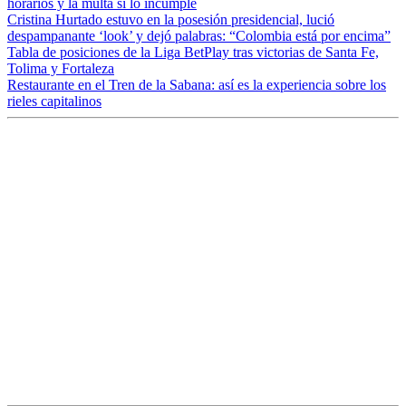
horarios y la multa si lo incumple
Cristina Hurtado estuvo en la posesión presidencial, lució
despampanante ‘look’ y dejó palabras: “Colombia está por encima”
Tabla de posiciones de la Liga BetPlay tras victorias de Santa Fe,
Tolima y Fortaleza
Restaurante en el Tren de la Sabana: así es la experiencia sobre los
rieles capitalinos