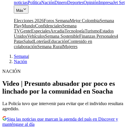
noticias
Política
Nación
Dinero
Deportes
Opinión
Impresa
Jet Set
Más
Elecciones 2026
Foros Semana
Mejor Colombia
Semana
Play
Mundo
Confidenciales
Semana
TV
Gente
Especiales
Arcadia
Tecnología
Turismo
Estados
Unidos
Vehículos
Semana Sostenible
Finanzas Personales
4
Patas
Salud
Loterías
Educación
Contenido en
colaboración
Semana Rural
Mujeres
Semana
|
Nación
NACIÓN
Video | Presunto abusador por poco es
linchado por la comunidad en Soacha
La Policía tuvo que intervenir para evitar que el individuo resultara
agredido.
Siga las noticias que marcan la agenda del país en Discover y
manténgase al día