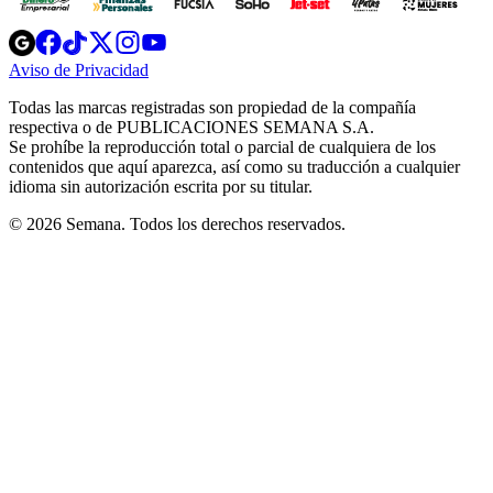
Opens
Opens
Opens
Opens
Opens
in
in
in
in
in
Aviso de Privacidad
Opens
new
new
new
new
new
in
window
window
window
window
window
Todas las marcas registradas son propiedad de la compañía
new
respectiva o de PUBLICACIONES SEMANA S.A.
window
Se prohíbe la reproducción total o parcial de cualquiera de los
contenidos que aquí aparezca, así como su traducción a cualquier
idioma sin autorización escrita por su titular.
© 2026 Semana. Todos los derechos reservados.