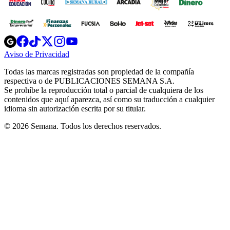
Opens
Opens
Opens
Opens
Opens
in
in
in
in
in
Aviso de Privacidad
Opens
new
new
new
new
new
in
window
window
window
window
window
Todas las marcas registradas son propiedad de la compañía
new
respectiva o de PUBLICACIONES SEMANA S.A.
window
Se prohíbe la reproducción total o parcial de cualquiera de los
contenidos que aquí aparezca, así como su traducción a cualquier
idioma sin autorización escrita por su titular.
© 2026 Semana. Todos los derechos reservados.