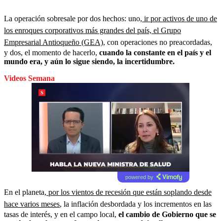
La operación sobresale por dos hechos: uno,
ir por activos de uno de
los enroques corporativos más grandes del país, el Grupo
Empresarial Antioqueño (GEA)
, con operaciones no preacordadas,
y dos, el momento de hacerlo,
cuando la constante en el país y el
mundo era, y aún lo sigue siendo, la incertidumbre.
Videos Semana
powered by
En el planeta,
por los vientos de recesión que están soplando desde
hace varios meses
, la inflación desbordada y los incrementos en las
tasas de interés, y en el campo local,
el cambio de Gobierno que se