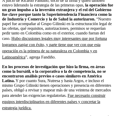
A juicio de Ricardo Fandiño, socio de la firma y quien también
estuvo liderando la estrategia de las primeras opas,
la operación fue
un gran impulso a la inversión extranjera y el rol del Gobierno
fue clave porque tanto la Superintendencia Financiera como la
de Industria y Comercio y la de Salud la autorizaron.
“Nuestro
papel fue acompañar al Grupo Gilinski en la estructuración legal de
las ofertas, qué requisitos, autorizaciones, permisos se requerían
pedir tanto en Colombia como en el exterior, cuando fueran del
caso.
Hubo discusiones legales muy interesantes que por fortuna
logramos zanjar con éxito, y parte tiene que ver con que esta
operación es la primera de su naturaleza en Colombia y en
Latinoamérica
”, agrega Fandiño.
En los procesos de investigación que hizo la firma, en áreas
como la bursátil, o la corporativa o la de competencia, no se
encontraron análisis previos o casos similares en América
Latina.
Y por cuanto Sura, Nutresa y hasta Argos, e incluso el
mismo Grupo Gilinski tienen operaciones y presencia en diferentes
países, obligó a revisar y mapear más de una veintena de mercados
para atender las exigencias regulatorias.
Fue necesario construir
equipos interdisciplinarios en diferentes países y concretar la
estrategia jurídica.