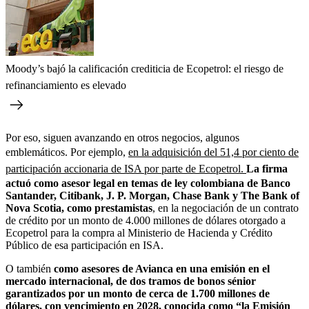
Moody’s bajó la calificación crediticia de Ecopetrol: el riesgo de
refinanciamiento es elevado
Por eso, siguen avanzando en otros negocios, algunos
emblemáticos. Por ejemplo,
en la adquisición del 51,4 por ciento de
participación accionaria de ISA por parte de Ecopetrol.
La firma
actuó como asesor legal en temas de ley colombiana de Banco
Santander, Citibank, J. P. Morgan, Chase Bank y The Bank of
Nova Scotia, como prestamistas
, en la negociación de un contrato
de crédito por un monto de 4.000 millones de dólares otorgado a
Ecopetrol para la compra al Ministerio de Hacienda y Crédito
Público de esa participación en ISA.
O también
como asesores de Avianca en una emisión en el
mercado internacional, de dos tramos de bonos sénior
garantizados por un monto de cerca de 1.700 millones de
dólares, con vencimiento en 2028, conocida como “la Emisión