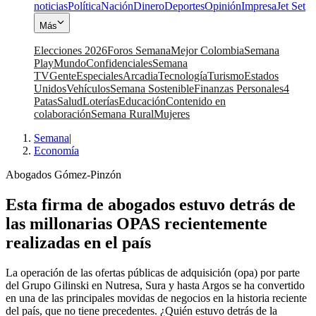
noticias
Política
Nación
Dinero
Deportes
Opinión
Impresa
Jet Set
Más
Elecciones 2026
Foros Semana
Mejor Colombia
Semana
Play
Mundo
Confidenciales
Semana
TV
Gente
Especiales
Arcadia
Tecnología
Turismo
Estados
Unidos
Vehículos
Semana Sostenible
Finanzas Personales
4
Patas
Salud
Loterías
Educación
Contenido en
colaboración
Semana Rural
Mujeres
Semana
|
Economía
Abogados Gómez-Pinzón
Esta firma de abogados estuvo detrás de
las millonarias OPAS recientemente
realizadas en el país
La operación de las ofertas públicas de adquisición (opa) por parte
del Grupo Gilinski en Nutresa, Sura y hasta Argos se ha convertido
en una de las principales movidas de negocios en la historia reciente
del país, que no tiene precedentes. ¿Quién estuvo detrás de la