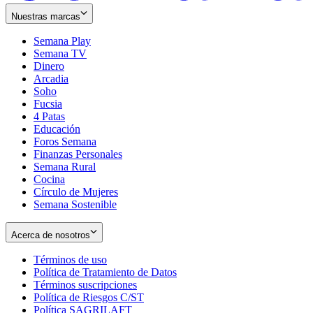
Nuestras marcas
Semana Play
Semana TV
Dinero
Arcadia
Soho
Opens
Fucsia
in
Opens
4 Patas
new
in
Educación
window
new
Foros Semana
window
Finanzas Personales
Semana Rural
Cocina
Círculo de Mujeres
Semana Sostenible
Acerca de nosotros
Términos de uso
Opens
Política de Tratamiento de Datos
in
Opens
Términos suscripciones
new
Opens
in
Política de Riesgos C/ST
window
in
Opens
new
Política SAGRILAFT
Opens
new
in
window