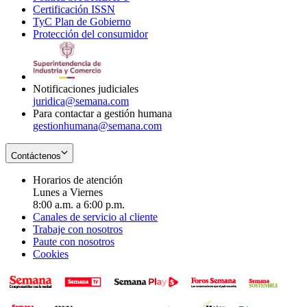
Certificación ISSN
Opens
in
window
new
TyC Plan de Gobierno
in
new
Opens
window
Protección del consumidor
new
window
in
Opens
window
new
in
window
new
window
Notificaciones judiciales
juridica@semana.com
Para contactar a gestión humana
gestionhumana@semana.com
Contáctenos
Horarios de atención
Lunes a Viernes
8:00 a.m. a 6:00 p.m.
Canales de servicio al cliente
Trabaje con nosotros
Paute con nosotros
Cookies