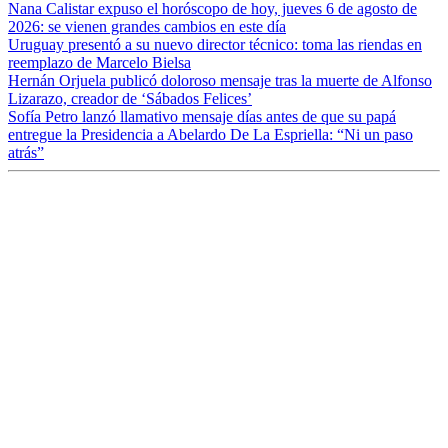
Nana Calistar expuso el horóscopo de hoy, jueves 6 de agosto de
2026: se vienen grandes cambios en este día
Uruguay presentó a su nuevo director técnico: toma las riendas en
reemplazo de Marcelo Bielsa
Hernán Orjuela publicó doloroso mensaje tras la muerte de Alfonso
Lizarazo, creador de ‘Sábados Felices’
Sofía Petro lanzó llamativo mensaje días antes de que su papá
entregue la Presidencia a Abelardo De La Espriella: “Ni un paso
atrás”