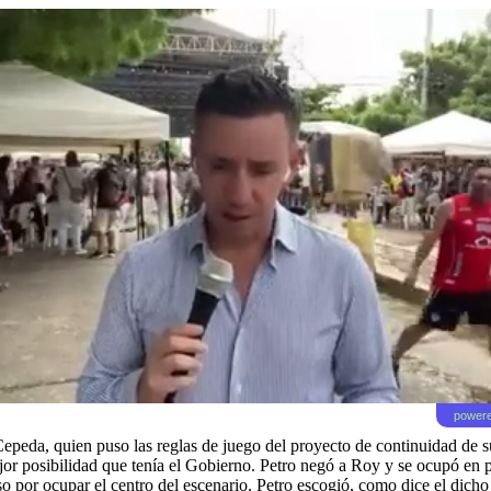
powere
epeda, quien puso las reglas de juego del proyecto de continuidad de
 mejor posibilidad que tenía el Gobierno. Petro negó a Roy y se ocupó en
so por ocupar el centro del escenario. Petro escogió, como dice el dicho 