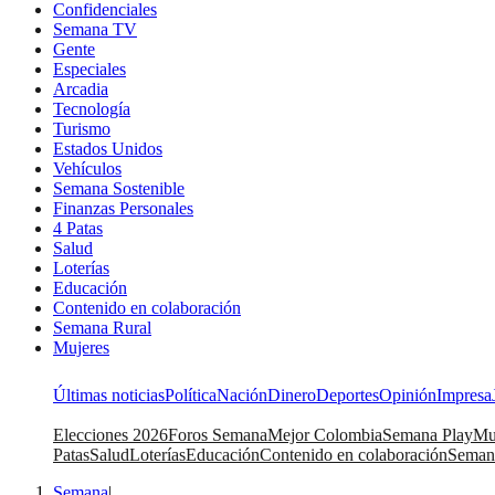
Confidenciales
Semana TV
Gente
Especiales
Arcadia
Tecnología
Turismo
Estados Unidos
Vehículos
Semana Sostenible
Finanzas Personales
4 Patas
Salud
Loterías
Educación
Contenido en colaboración
Semana Rural
Mujeres
Últimas noticias
Política
Nación
Dinero
Deportes
Opinión
Impresa
Elecciones 2026
Foros Semana
Mejor Colombia
Semana Play
Mu
Patas
Salud
Loterías
Educación
Contenido en colaboración
Seman
Semana
|