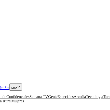
Jet Set
Más
ndo
Confidenciales
Semana TV
Gente
Especiales
Arcadia
Tecnología
Tur
a Rural
Mujeres