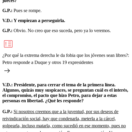
jueces?
G.P.:
Pues se rompe.
V.D.: Y empiezan a perseguirla.
G.P.:
Obvio. No creo que eso suceda, pero ya lo veremos.
¿Por qué la extrema derecha le da fobia que los jóvenes sean libres?:
Petro responde a Duque y otros 19 expresidentes
V.D.: Presidente, para cerrar el tema de la primera línea.
Algunos, quizás muy suspicaces, se preguntan cuál es el interés,
el compromiso, el pacto que hizo Petro, para dejar a estas
personas en libertad. ¿Qué les responde?
G.P.:
Si nosotros creemos que a la juventud, por sus deseos de
reivindicación social, hay que condenarla, meterla a la cárcel,
golpearla, incluso matarla, como sucedió en ese momento, pues no