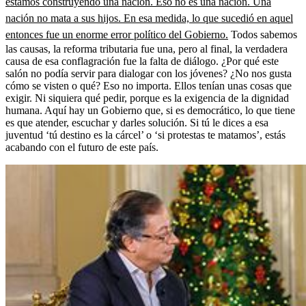
estamos construyendo una nación. Eso no es una nación. Una
nación no mata a sus hijos. En esa medida, lo que sucedió en aquel
entonces fue un enorme error político del Gobierno.
Todos sabemos
las causas, la reforma tributaria fue una, pero al final, la verdadera
causa de esa conflagración fue la falta de diálogo. ¿Por qué este
salón no podía servir para dialogar con los jóvenes? ¿No nos gusta
cómo se visten o qué? Eso no importa. Ellos tenían unas cosas que
exigir. Ni siquiera qué pedir, porque es la exigencia de la dignidad
humana. Aquí hay un Gobierno que, si es democrático, lo que tiene
es que atender, escuchar y darles solución. Si tú le dices a esa
juventud ‘tú destino es la cárcel’ o ‘si protestas te matamos’, estás
acabando con el futuro de este país.