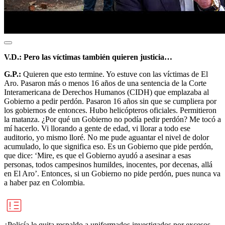
V.D.: Pero las víctimas también quieren justicia…
G.P.:
Quieren que esto termine. Yo estuve con las víctimas de El
Aro. Pasaron más o menos 16 años de una sentencia de la Corte
Interamericana de Derechos Humanos (CIDH) que emplazaba al
Gobierno a pedir perdón. Pasaron 16 años sin que se cumpliera por
los gobiernos de entonces. Hubo helicópteros oficiales. Permitieron
la matanza. ¿Por qué un Gobierno no podía pedir perdón? Me tocó a
mí hacerlo. Vi llorando a gente de edad, vi llorar a todo ese
auditorio, yo mismo lloré. No me pude aguantar el nivel de dolor
acumulado, lo que significa eso. Es un Gobierno que pide perdón,
que dice: ‘Mire, es que el Gobierno ayudó a asesinar a esas
personas, todos campesinos humildes, inocentes, por decenas, allá
en El Aro’. Entonces, si un Gobierno no pide perdón, pues nunca va
a haber paz en Colombia.
¿Policía le quita respaldo a uniformados investigados por excesos