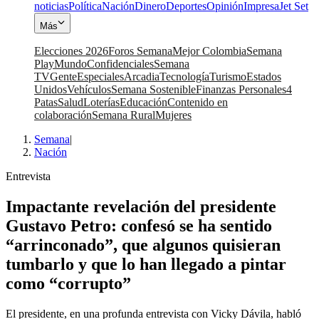
noticias
Política
Nación
Dinero
Deportes
Opinión
Impresa
Jet Set
Más
Elecciones 2026
Foros Semana
Mejor Colombia
Semana
Play
Mundo
Confidenciales
Semana
TV
Gente
Especiales
Arcadia
Tecnología
Turismo
Estados
Unidos
Vehículos
Semana Sostenible
Finanzas Personales
4
Patas
Salud
Loterías
Educación
Contenido en
colaboración
Semana Rural
Mujeres
Semana
|
Nación
Entrevista
Impactante revelación del presidente
Gustavo Petro: confesó se ha sentido
“arrinconado”, que algunos quisieran
tumbarlo y que lo han llegado a pintar
como “corrupto”
El presidente, en una profunda entrevista con Vicky Dávila, habló