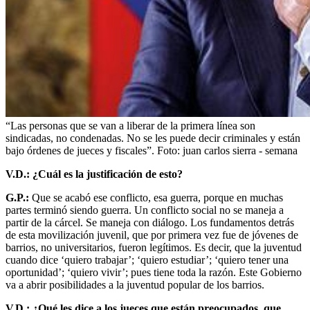
“Las personas que se van a liberar de la primera línea son
sindicadas, no condenadas. No se les puede decir criminales y están
bajo órdenes de jueces y fiscales”.
Foto:
juan carlos sierra - semana
V.D.: ¿Cuál es la justificación de esto?
G.P.:
Que se acabó ese conflicto, esa guerra, porque en muchas
partes terminó siendo guerra. Un conflicto social no se maneja a
partir de la cárcel. Se maneja con diálogo. Los fundamentos detrás
de esta movilización juvenil, que por primera vez fue de jóvenes de
barrios, no universitarios, fueron legítimos. Es decir, que la juventud
cuando dice ‘quiero trabajar’; ‘quiero estudiar’; ‘quiero tener una
oportunidad’; ‘quiero vivir’; pues tiene toda la razón. Este Gobierno
va a abrir posibilidades a la juventud popular de los barrios.
V.D.: ¿Qué les dice a los jueces que están preocupados, que