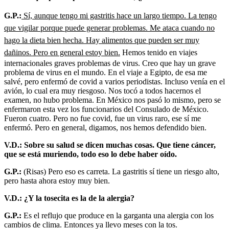
G.P.:
Sí, aunque tengo mi gastritis hace un largo tiempo. La tengo
que vigilar porque puede generar problemas. Me ataca cuando no
hago la dieta bien hecha. Hay alimentos que pueden ser muy
dañinos. Pero en general estoy bien.
Hemos tenido en viajes
internacionales graves problemas de virus. Creo que hay un grave
problema de virus en el mundo. En el viaje a Egipto, de esa me
salvé, pero enfermó de covid a varios periodistas. Incluso venía en el
avión, lo cual era muy riesgoso. Nos tocó a todos hacernos el
examen, no hubo problema. En México nos pasó lo mismo, pero se
enfermaron esta vez los funcionarios del Consulado de México.
Fueron cuatro. Pero no fue covid, fue un virus raro, ese sí me
enfermó. Pero en general, digamos, nos hemos defendido bien.
V.D.: Sobre su salud se dicen muchas cosas. Que tiene cáncer,
que se está muriendo, todo eso lo debe haber oído.
G.P.:
(Risas) Pero eso es carreta. La gastritis sí tiene un riesgo alto,
pero hasta ahora estoy muy bien.
V.D.: ¿Y la tosecita es la de la alergia?
G.P.:
Es el reflujo que produce en la garganta una alergia con los
cambios de clima. Entonces ya llevo meses con la tos.