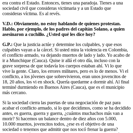
era contra el Estado. Entonces, tienes una paradoja. Tienes a una
sociedad civil que consideras victimaria y a un Estado que
consideras víctima. Es al revés.
V.D.: Obviamente, no estoy hablando de quienes protestan.
Hablo, por ejemplo, de los padres del capitán Solano, a quien
asesinaron a cuchillo. ¿Usted qué les dice hoy?
G.P.:
Que la justicia actúe y determine los culpables, y que esos
culpables vayan a la cárcel. Si usted mira la violencia en Colombia,
el conflicto armado, va dejando muertos de lado y lado. Yo acabo de
ir a Munchique (Cauca). Quise ir allá el otro día, incluso con la
grave sorpresa de que todavía los cuerpos estaban ahí. Vi lo que
vive la gente. Claro, los errores militares, pero es lo de menos. Vi el
conflicto, a los jóvenes que sobrevivieron, eran unos jovencitos de
18, 20 años, los vi en shock. Quería quedarme a dormir ahí. Al final
terminé durmiendo en Buenos Aires (Cauca), que es el municipio
más cercano.
Si la sociedad cierra las puertas de una negociación de paz para
acabar el conflicto armado, si lo que decidimos, como se ha decidido
antes, es guerra, guerra y guerra, ¿cuántos muchachos más van a
morir? Si hacemos un balance dentro de diez años con 5.000,
10.000 muertos, jovencitos todos, ¿ese es el objetivo de una
sociedad o tenemos que admitir que nos tocó frenar la guerra?