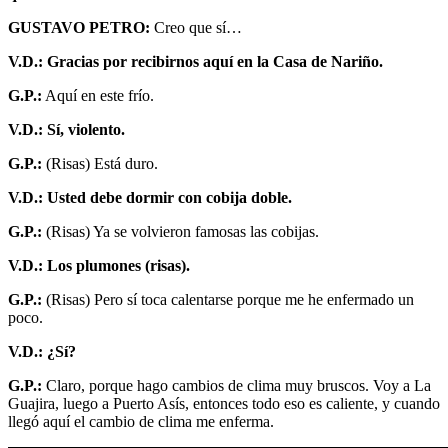
GUSTAVO PETRO:
Creo que sí…
V.D.: Gracias por recibirnos aquí en la Casa de Nariño.
G.P.:
Aquí en este frío.
V.D.: Sí, violento.
G.P.:
(Risas) Está duro.
V.D.: Usted debe dormir con cobija doble.
G.P.:
(Risas) Ya se volvieron famosas las cobijas.
V.D.: Los plumones (risas).
G.P.:
(Risas) Pero sí toca calentarse porque me he enfermado un
poco.
V.D.: ¿Sí?
G.P.:
Claro, porque hago cambios de clima muy bruscos. Voy a La
Guajira, luego a Puerto Asís, entonces todo eso es caliente, y cuando
llegó aquí el cambio de clima me enferma.