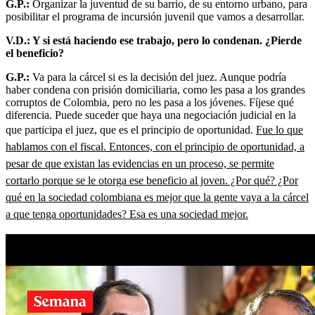
G.P.:
Organizar la juventud de su barrio, de su entorno urbano, para
posibilitar el programa de incursión juvenil que vamos a desarrollar.
V.D.: Y si está haciendo ese trabajo, pero lo condenan. ¿Pierde
el beneficio?
G.P.:
Va para la cárcel si es la decisión del juez. Aunque podría
haber condena con prisión domiciliaria, como les pasa a los grandes
corruptos de Colombia, pero no les pasa a los jóvenes. Fíjese qué
diferencia. Puede suceder que haya una negociación judicial en la
que participa el juez, que es el principio de oportunidad.
Fue lo que
hablamos con el fiscal. Entonces, con el principio de oportunidad, a
pesar de que existan las evidencias en un proceso, se permite
cortarlo porque se le otorga ese beneficio al joven. ¿Por qué? ¿Por
qué en la sociedad colombiana es mejor que la gente vaya a la cárcel
a que tenga oportunidades? Esa es una sociedad mejor.