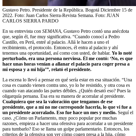
Gustavo Petro. Presidente de la República. Bogotá Diciembre 15 de
2022. Foto: Juan Carlos Sierra-Revista Semana.
Foto:
JUAN
CARLOS SIERRA PARDO
En su entrevista con
SEMANA
, Gustavo Petro contó una anécdota
que, según él, fue muy significativa. “Cuando conocí a Pedro
Castillo, en Perú, entré al palacio. Allá le hacen a uno el
recibimiento, el protocolo. Entonces, él entra al palacio y ahí
tenemos una oportunidad, así como con usted, de hablar.
Yo lo noté
perturbado, era una persona nerviosa. Él me contó: ‘No, es que
hace unas horas venían a allanar el palacio para coger presa a
mi esposa y a mi hija’”, relató el presidente.
La escena lo llevó a pensar en qué sería estar en esa situación. “Una
cosa es cuando vienen contra uno, yo lo he resistido, y otra cosa es
cuando van atacando las partes débiles. ¿Quién desató eso? Pues la
oligarquía peruana. Esa era su manera de acorralar al presidente.
Cualquiera que sea la valoración que tengamos de ese
presidente, que a mí no me corresponde hacerla, lo que vi fue a
un presidente acorralado. Eso fue hace un mes y medio.
Seguí el
caso. ¿Cómo un Parlamento, muy poco popular por muchas
razones, empieza a hacer una ofensiva para acorralar a un presidente
para tumbarlo? Eso se llama un golpe parlamentario. Entonces, los
criterios de la ofensiva son ver cómo cogen presa a la hija, cómo