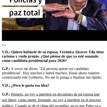
V.D.: Quiero hablarle de su esposa, Verónica Alcocer. Ella tiene
carisma y vuelo propio. ¿Qué piensa de que ya esté sonando
como candidata presidencial para 2026?
G.P.:
A veces me dicen: ‘Tal persona quiere ser candidato
presidencial’. Hay muchos y habrá muchos. Hasta ahora estamos
comenzando este Gobierno. No me lo ponga a finalizar tan rápido.
V.D.: ¿Pero le gusta esa idea?
G.P.:
Primero, no voy a interferir en decisiones de mi esposa que
son libres, como mujer. Segundo, no voy a interferir en el proceso
político. Cuando se dé el clima del recambio, no es que Petro va a